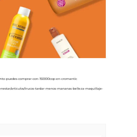
uanto-puedes-comprar-con-150000cop-en-cromantic
ienestar/articulos/trucos-tardar-menos-mananas-belleza-maquillaje-