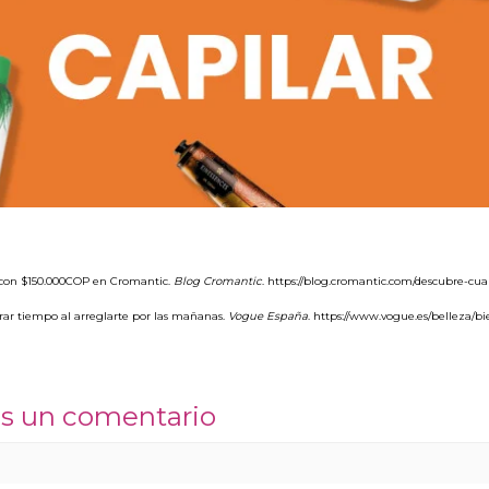
r con $150.000COP en Cromantic.
Blog Cromantic
.
https://blog.cromantic.com/descubre-c
orrar tiempo al arreglarte por las mañanas.
Vogue España
. https://www.vogue.es/belleza/b
nos un comentario