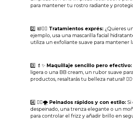
para mantener tu rostro radiante y protegid
2️⃣ 🛀
💆‍♀️ Tratamientos exprés:
¿Quieres un
ejemplo, usa una mascarilla facial hidratan
utiliza un exfoliante suave para mantener la
3️⃣ 💄✨
Maquillaje sencillo pero efectivo:
ligera o una BB cream, un rubor suave para 
productos, resaltarás tu belleza natural! 💁‍♀
4️⃣ 💇‍♀️🌪
Peinados rápidos y con estilo:
Si
despeinado, una trenza elegante o un moño
para controlar el frizz y añadir brillo en segu