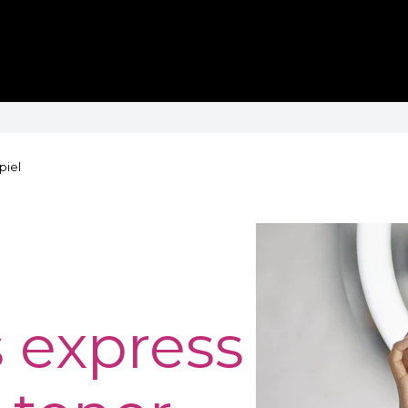
piel
 express