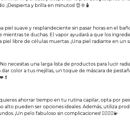
o. ¡Despierta y brilla en minutos! ⏰🌞🧴
a piel suave y resplandeciente sin pasar horas en el bañ
te mientras te duchas. El vapor ayudará a que los ingred
 piel libre de células muertas. ¡Una piel radiante en un sa
No necesitas una larga lista de productos para lucir radi
dar color a tus mejillas, un toque de máscara de pestaña
️💋💄
 quieres ahorrar tiempo en tu rutina capilar, opta por pe
 alto pueden ser opciones ideales. Además, utiliza pro
ndos. ¡Un pelo fabuloso sin complicaciones! 💁‍♀️💇‍♀️💫