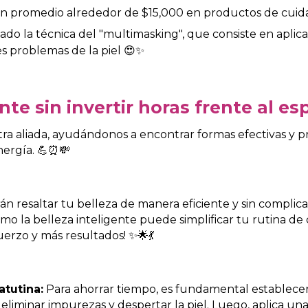
n promedio alrededor de $15,000 en productos de cuida
do la técnica del "multimasking", que consiste en aplicar
es problemas de la piel 😍✨
ante sin invertir horas frente al e
tra aliada, ayudándonos a encontrar formas efectivas y p
energía. 💪⏰💸
n resaltar tu belleza de manera eficiente y sin complicac
o la belleza inteligente puede simplificar tu rutina de
erzo y más resultados! ✨🌟💃
tutina:
Para ahorrar tiempo, es fundamental establecer 
eliminar impurezas y despertar la piel. Luego, aplica un