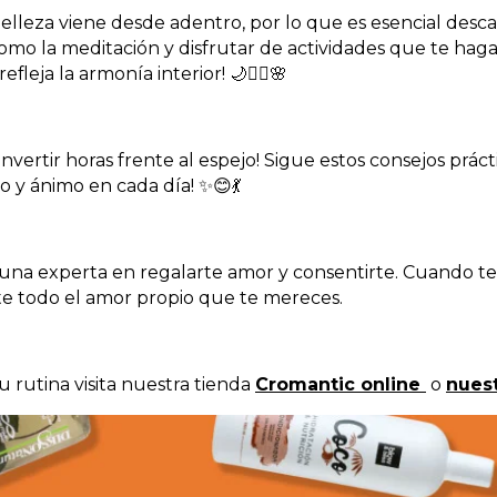
belleza viene desde adentro, por lo que es esencial desc
 como la meditación y disfrutar de actividades que te hagan
fleja la armonía interior! 🌙🧘‍♀️🌸
 invertir horas frente al espejo! Sigue estos consejos práct
lo y ánimo en cada día! ✨😊💃
a una experta en regalarte amor y consentirte. Cuando t
te todo el amor propio que te mereces.
u rutina visita nuestra tienda
Cromantic online
o
nuest