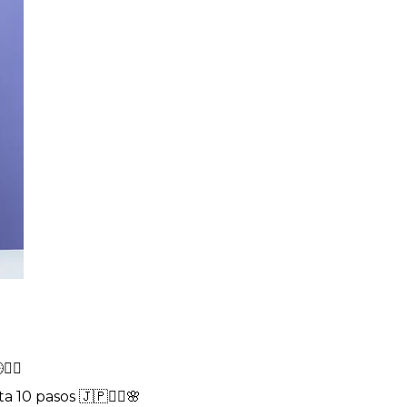
‍♀️
 10 pasos 🇯🇵💆‍♀️🌸