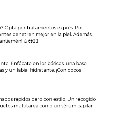
o? Opta por tratamientos exprés. Por
ientes penetren mejor en la piel. Además,
ntiamén! 🚿😍🧖‍♀️
ante. Enfócate en los básicos: una base
s y un labial hidratante. ¡Con pocos
inados rápidos pero con estilo. Un recogido
ductos multitarea como un sérum capilar