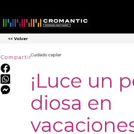
<<
Volver
Cuidado capilar
Compartir
¡Luce un p
diosa en
vacaciones