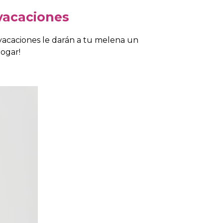
 vacaciones
 vacaciones le darán a tu melena un
hogar!