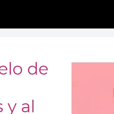
elo de
 y al