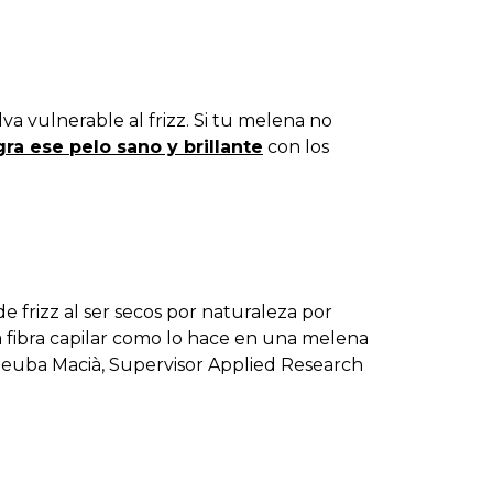
va vulnerable al frizz. Si tu melena no
ra ese pelo sano y brillante
con los
 frizz al ser secos por naturaleza por
la fibra capilar como lo hace en una melena
t Seuba Macià, Supervisor Applied Research