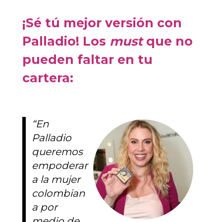
¡Sé tú mejor versión con
Palladio! Los
must
que no
pueden faltar en tu
cartera:
“En
Palladio
queremos
empoderar
a la mujer
colombian
a por
medio de