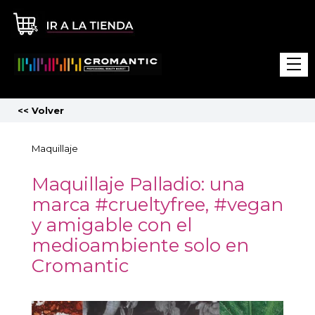
<<
Volver
Maquillaje
Maquillaje Palladio: una
marca #crueltyfree, #vegan
y amigable con el
medioambiente solo en
Cromantic