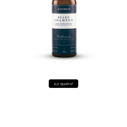
¡Lo quiero!