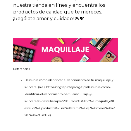
nuestra
tienda en línea
y encuentra los
productos de calidad que te mereces.
¡Regálate amor y cuidado! 🌸💖
Referencias
Descubre cómo identificar el vencimiento de tu maquillaje y
skincare
. (
n.d
.).
https://ongteprotejo.org/tips/descubre-como-
identificar-el-vencimiento-de-tu-maquillaje-y-
skincare/#:~:text=Tiempo%20duraci%C3%B3n%20maquillaje&t
ext=Los%20productos%20en%20crema%20o,6%20meses%20a%
201%20a%C3%B1o
).