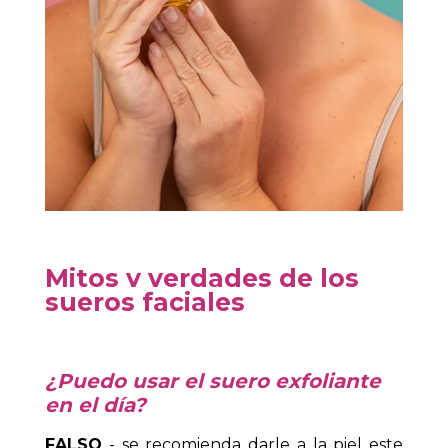
M
itos y
v
erdades de los
sueros faciales
¿Puedo usar el suero exfoliante
en el día?
FALSO
- se recomienda darle a la piel este