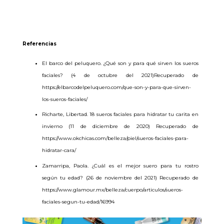
Referencias
El barco del peluquero. ¿Qué son y para qué sirven los sueros
faciales? (4 de octubre del 2021)Recuperado de
https://elbarcodelpeluquero.com/que-son-y-para-que-sirven-
los-sueros-faciales/
Richarte, Libertad. 18 sueros faciales para hidratar tu carita en
invierno (11 de diciembre de 2020) Recuperado de
https://www.okchicas.com/belleza/piel/sueros-faciales-para-
hidratar-cara/
Zamarripa, Paola. ¿Cuál es el mejor suero para tu rostro
según tu edad? (26 de noviembre del 2021) Recuperado de
https://www.glamour.mx/belleza/cuerpo/articulos/sueros-
faciales-segun-tu-edad/16994