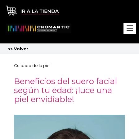
<<
Volver
Cuidado de la piel
Beneficios del suero facial
según tu edad: ¡luce una
piel envidiable!