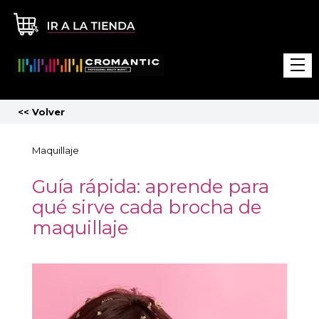
<<
Volver
Maquillaje
Guía rápida: aprende para
qué sirve cada brocha de
maquillaje