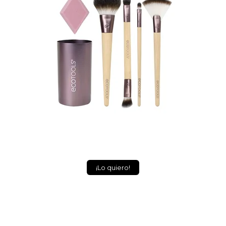
¡Lo quiero!