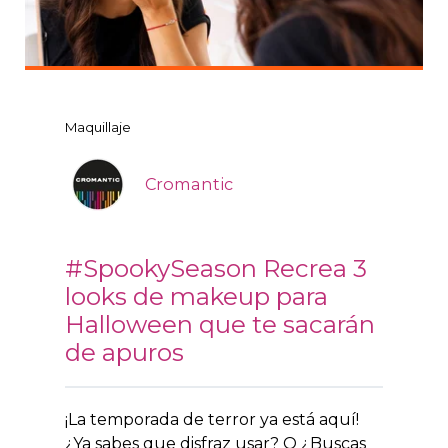
Maquillaje
Cromantic
#SpookySeason Recrea 3
looks de makeup para
Halloween que te sacarán
de apuros
¡La temporada de terror ya está aquí!
¿Ya sabes que disfraz usar? O ¿Buscas