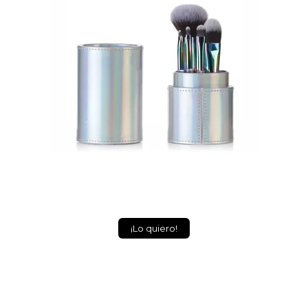
¡Lo quiero!