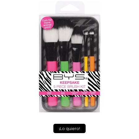
¡Lo quiero!