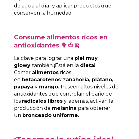
de agua al día- y aplicar productos que
conserven la humedad.
Consume alimentos ricos en
antioxidantes 🥦🍅🍌
La clave para lograr una
piel muy
glowy
también ¡Está en la
dieta!
Comer
alimentos
ricos
en
betacarotenos
: z
anahoria, plátano,
papaya
y
mango.
Poseen altos niveles de
antioxidantes que controlan el daño de
los
radicales libres
y, además, activan la
producción de
melanina
para obtener
un
bronceado uniforme.