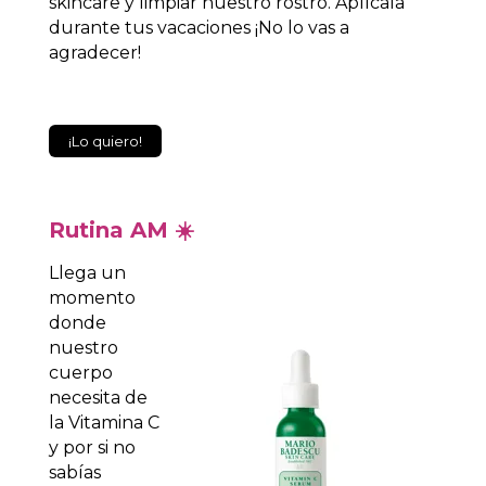
skincare y limpiar nuestro rostro. Aplícala
durante tus vacaciones ¡No lo vas a
agradecer!
¡Lo quiero!
Rutina AM
☀️
Llega un
momento
donde
nuestro
cuerpo
necesita de
la Vitamina C
y por si no
sabías