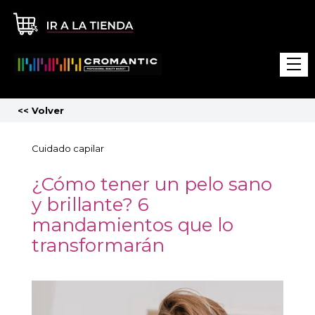
<<
Volver
Cuidado capilar
¿Cómo tener un pelo sano
y brillante? 6
mandamientos que lo
transformarán