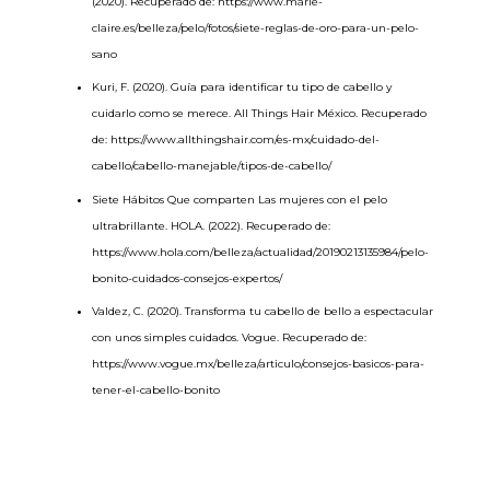
(2020). Recuperado de:
https://www.marie-
claire.es/belleza/pelo/fotos/siete-reglas-de-oro-para-un-pelo-
sano
Kuri, F. (2020). Guía para identificar tu tipo de cabello y
cuidarlo como se merece. All Things Hair México. Recuperado
de:
https
://www.allthingshair.com/es-mx/cuidado-del-
cabello/cabello-manejable/tipos-de-cabello/
Siete Hábitos Que comparten Las mujeres con el pelo
ultrabrillante. HOLA. (2022). Recuperado de:
https://
www.hola.com
/belleza/actualidad/20190213135984/pelo-
bonito-cuidados-consejos-expertos/
Valdez, C. (2020). Transforma tu cabello de bello a espectacular
con unos simples cuidados. Vogue. Recuperado de:
https
://
www.vogue.mx
/belleza/articulo/consejos-basicos-para-
tener-el-cabello-bonito