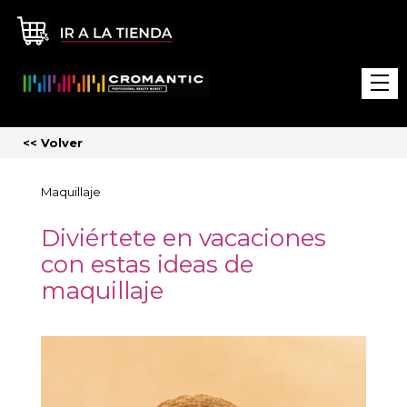
<<
Volver
Maquillaje
Diviértete en vacaciones
con estas ideas de
maquillaje