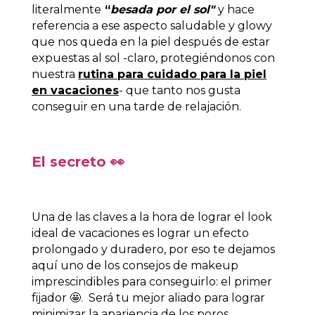
literalmente
“
besada por el sol"
y hace
referencia a ese aspecto saludable y glowy
que nos queda en la piel después de estar
expuestas al sol -claro, protegiéndonos con
nuestra
rutina para cuidado para la piel
en vacaciones
- que tanto nos gusta
conseguir en una tarde de relajación.
El secreto
👀
Una de las claves a la hora de lograr el look
ideal de vacaciones es lograr un efecto
prolongado y duradero, por eso te dejamos
aquí uno de los
consejos de makeup
imprescindibles para conseguirlo: el primer
fijador
🤩. S
erá tu mejor aliado para lograr
minimizar la apariencia de los poros.