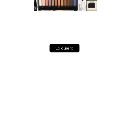
¡Lo quiero!