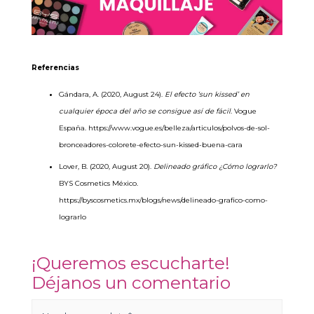
Referencias
Gándara, A. (2020, August 24).
El efecto ‘sun kissed’ en
cualquier época del año se consigue así de fácil
. Vogue
España.
https://www.vogue.es/belleza/articulos/polvos-de-sol-
bronceadores-colorete-efecto-sun-kissed-buena-cara
Lover, B. (2020, August 20).
Delineado gráfico ¿Cómo lograrlo?
BYS Cosmetics México.
https://byscosmetics.mx/blogs/news/delineado-grafico-como-
lograrlo
¡Queremos escucharte!
Déjanos un comentario